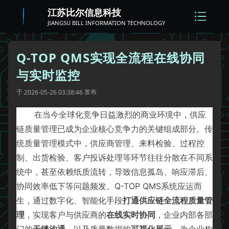
江苏比尔信息科技
JIANGSU BILL INFORMATION TECHNOLOGY
Q-TOP QMS实现全流程在线协同
与实时监控
于
发布
2026-05-26 03:38:46
在当今全球化竞争日益激烈的商业环境中，供应
链质量管理已成为企业核心竞争力的关键组成部分。传
统质量管理模式中，供应商管理、来料检验、过程控
制、出货检验、客户投诉处理等环节往往分散在不同系
统中，甚至依赖纸质流转，导致信息孤岛、响应滞后、
协同效率低下等问题频发。Q-TOP QMS系统应运而
生，通过数字化、智能化手段
打通供应链全流程质量管
理
，实现客户与供应商的
在线实时协同
，企业内部各部
门的
无缝沟通
，以及质量数据的
可视化展示
，为企业构