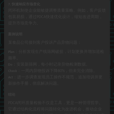
快速响应市场变化
7.
闭环机制使企业能敏捷调整质量策略。例如，客户反馈
包装易损，通过
快速优化设计，缩短改进周期，
PDCA
提升市场竞争力。
案例说明
某食品公司接到客户投诉产品异物问题：
：分析发现生产线筛网破损，计划更换并增加巡检
Plan
频率。
：安装新筛网，每小时记录异物检测数据。
Do
：一周内异物投诉下降
，但未完全消除。
80%
Check
：进一步调查发现员工操作不规范，追加培训并更
Act
新操作手册，彻底解决问题。
结论
闭环质量检验不仅是工具，更是一种管理哲学。
PDCA
它通过结构化流程将问题转化为改进机会，推动企业