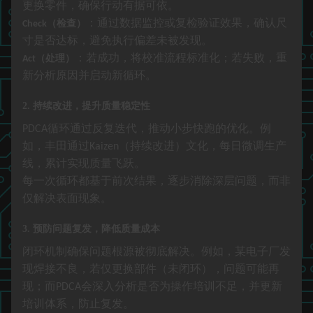
更换零件，确保行动有据可依。
：通过数据监控或复检验证效果，确认尺
（检查）
Check
寸是否达标，避免执行偏差未被发现。
：若成功，将校准流程标准化；若失败，重
（处理）
Act
新分析原因并启动新循环。
2.
持续改进，提升质量稳定性
循环通过反复迭代，推动小步快跑的优化。例
PDCA
如，丰田通过
（持续改进）文化，每日微调生产
Kaizen
线，累计实现质量飞跃。
每一次循环都基于前次结果，逐步消除深层问题，而非
仅解决表面现象。
3.
预防问题复发，降低质量成本
闭环机制确保问题根源被彻底解决。例如，某电子厂发
现焊接不良，若仅更换部件（未闭环），问题可能再
现；而
会深入分析是否为操作培训不足，并更新
PDCA
培训体系，防止复发。