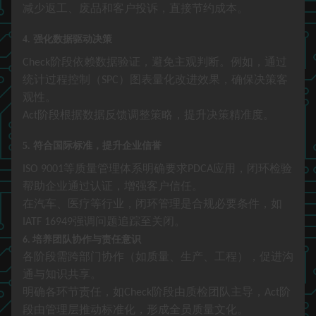
减少返工、废品和客户投诉，直接节约成本。
4.
强化数据驱动决策
阶段依赖数据验证，避免主观判断。例如，通过
Check
统计过程控制（
）图表量化改进效果，确保决策客
SPC
观性。
阶段根据数据反馈调整策略，提升决策精准度。
Act
5.
符合国际标准，提升企业信誉
等质量管理体系明确要求
应用，闭环检验
ISO 9001
PDCA
帮助企业通过认证，增强客户信任。
在汽车、医疗等行业，闭环管理是合规必要条件，如
强调问题追踪至关闭。
IATF 16949
培养团队协作与责任意识
6.
各阶段需跨部门协作（如质量、生产、工程），促进沟
通与知识共享。
明确各环节责任，如
阶段由质检团队主导，
阶
Check
Act
段由管理层推动标准化，形成全员质量文化。