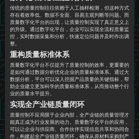
传统的质量控制往往依赖于人工抽样检测，但这种方式
存在着效率低、数据不全面、容易主观判断等问题。而
质量数字化平台的出现，让质量控制实现了真正意义上
的升级。通过数字化平台，企业可以实现全流程质量监
控，实时数据采集和分析，快速定位问题并及时作出调
整。
重构质量标准体系
质量数字化平台不仅提升了质量控制的效率，更重要的
是如何通过数据分析优化企业的质量标准体系。通过大
数据分析，平台可以深入挖掘产品质量的关键指标，帮
助企业建立更加科学的质量标准体系，从而推动整个行
业的质量水平提升。
实现全产业链质量闭环
质量控制不应局限于企业内部，全产业链的质量管理才
能真正成为行业发展的动力。质量数字化平台的应用，
可以让企业与供应商、合作伙伴实现信息共享和协同合
作，构建起全产业链质量闭环，确保从原材料采购到产