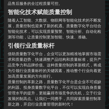
品售后服务的全过程质量可控。
智能化技术赋能质量控制
随着人工智能、大数据、物联网等智能化技术的不断发
展，质量控制也迎来了新的机遇。质量数字化平台结合
智能化技术，可以实现质量预警、智能分析、自动化检
测等功能，让质量控制更加智能、快速、准确。
引领行业质量标杆
借助质量数字化平台，企业可以更加精准地掌握市场需
求和质量趋势，快速调整产品结构和质量标准，提升产
品竞争力和品牌价值。这种质量控制的革新模式，将成
为引领行业质量标杆的关键因素，推动整个行业向着更
加高质量发展的方向前行。
质量控制的革新之路，质量数字化平台是企业不可或缺
的利器。投身质量数字化平台，不仅可以实现自身质量
管理水平的提升，更能赢得市场竞争的先机，立于行业
发展的制高点。让我们一同携手，共同探索质量控制革
新之路，开启行业质量管理的新时代！