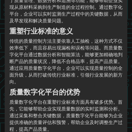
了质量管理、数据分析和追溯等功能，能够帮助企业实
现从原材料采购到生产制造的全过程控制。通过数字化
平台，企业可以实时监测生产过程中的关键数据，从而
及早发现和解决质量问题。
重塑行业标准的意义
传统的质量控制方法主要依靠人工抽检，这种方式不仅
效率低下，而且容易出现漏检和误检等问题。而质量数
字化平台通过数据分析和智能算法，能够更加精确地判
断产品的质量状况，降低不合格品率，提高产品质量。
通过应用质量数字化平台，企业可以实现质量控制的全
面升级，从而打破传统行业标准，引领行业发展的新方
向。
质量数字化平台的优势
质量数字化平台在重塑行业标准方面具有诸多优势。首
先，它能够帮助企业实现质量数据的实时监测和分析。
通过采集和整合关键数据，质量数字化平台能够为企业
提供准确的质量评估和预警，帮助企业及时调整生产过
程，提高产品质量。