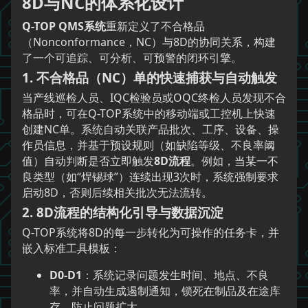
8D与NC的体系化设计
Q-TOP QMS系统
重新定义了不合格品
（Nonconformance，NC）与8D的协同关系，构建
了一个可追踪、可分析、可预警的闭环引擎。
1. 不合格品（NC）单的快速捕获与自动触发
当产线巡检人员、IQC检验员或OQC终检人员发现不合
格品时，可在Q-TOP系统中的移动端或工控机上快速
创建NC单。系统自动关联产品批次、工序、设备、操
作员信息，并基于预设规则（如缺陷等级、不良率阈
值）自动判断是否立即触发
8D流程
。例如，当某一不
良类型（如“焊锡球”）连续出现3次时，系统强制要求
启动8D，否则后续相关批次无法流转。
2. 8D流程的结构化引导与数据沉淀
Q-TOP系统将8D的每一步转化为可操作的任务卡，并
嵌入标准工具模板：
D0-D1
：系统记录问题发生时间、地点、不良
率，并自动生成遏制通知，锁死在制品及在途库
存，防止问题扩大。