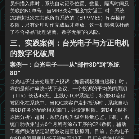
员扫描入库时，系统自动记录位置、数量、隔离时间及
关联的NC单号。当MRB决定“报废”或“返工”时，系统
冻结该批次在其他所有系统的（ERP/MES）库存操作
权限，只有处理动作完成后才释放。这一机制彻底杜绝
了不合格品“物理隔离、数字无痕”的风险。
三、实践案例：台光电子与方正电机
的数字化破局
案例一：台光电子——从“邮件8D”到“系统
8D”
台光电子过去处理客户投诉（如覆铜板翘曲超标）时，
靠的是邮件串烧+线下会议。一个投诉的平均关闭周期
（TTR）长达45天。上线Q-TOP系统后，标准8D流程
被固化在系统中。当IQC或客户发起投诉时，系统自动
将8D任务分配给相关部门，并设定时限。若D4（根本
原因分析）超时，系统自动升级至质量总监。同时，系
统自动收集过去6个月所有涂布工序的CPK数据，辅助
工程师快速锁定温度波动是直接原因。目前，台光电子
的8D关闭周期从45天缩短至12天，且所有措施100%