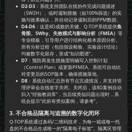
D2-D3
：系统支持团队在线协作完成问题描述
（5W2H）、临时遏制措施（如100%筛选）的实
施与效果确认，并自动记录遏制后的PPM数据。
D4-D6
：这是8D成败的关键。Q-TOP系统提供
鱼
骨图、5Why、失效模式与影响分析（FMEA）
等
专业模板，引导用户进行结构化根本原因分析。
所有分析过程（包括假设检验、实验设计结论）
均被数字化留存，形成“知识图谱”。
D7
：预防再发生措施需明确写入控制计划
（Control Plan）或更新PFMEA。系统可自动比
对变更后的SOP版本，确保措施落地。
D8
：系统自动汇总所有节点完成情况，并支持管
理评审会在线签字关闭。关闭后，该8D案例自动
归入“经验教训库”，当后续类似问题出现时，系
统会提示“此前有类似案例，请参考”。
3. 不合格品隔离与追溯的数字化闭环
Q-TOP系统通过条码/二维码技术，为每一箱或每一托
盘的不合格品生成唯一的“隔离电子标签”。隔离区管理