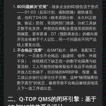
8D问题解决“烂尾”
：很多企业的8D报告流于形式
——D1-D3（反应计划、遏制措施）能快速完
成，但到了D4-D6（根本原因分析、永久纠正措
施、验证）阶段，常因跨部门推诿、分析工具缺
乏数字化支持、外部供应商配合度低等原因而长
期搁置。更有甚者，D7（预防再发生）的横向展
开完全依赖于个人记忆，同一个问题在不同产品
线上重复出现。
不合格品“流窜”
：在SMT贴片、插件、装配等工
序中，一旦发生不合格品（如虚焊、错件、外观
不良），传统模式下缺乏统一的数字化隔离与处
置流程。工人可能凭经验将疑似不良品手动挑选
并放入红色箱子，但后续的MRB评审、报废、返
工或让步放行记录往往不完整。这种“物理隔离但
数字真空”的状态，极易导致不合格品被错误地流
入下一道工序或出货。
二、Q-TOP QMS的闭环引擎：基于