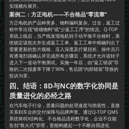
实现横向展开。
案例二：方正电机——不合格品“零流窜”
方正电机的产品种类多、物料编码复杂。过去，返工过
程中常出现“错领物料”或“少返工工序”的情况。Q-TOP
系统上线后，当产线发现电机转子动平衡不合格时，系
统锁定该批次并生成返工工单。返工工单中精确列出了
需要更新的垫片规格、压入深度及拧紧扭矩。操作员只
有逐项扫描确认并完成所有步骤后，系统才允许该转子
进入下一道动平衡测试。实施一年后，由“返工错误”导
致的二次报废率下降了90%，售后因“内部错装”导致的
投诉为零。
四、结语：8D与NC的数字化协同是
质量进化的必经之路
在汽车电子行业，质量问题的处理速度与彻底性，直接
关系到车企的交付保障与品牌声誉。通过Q-TOP QMS
系统将8D结构化、不合格品流程数字化，企业不仅能
告别“救火式”管理，更能构建起一个不断自我进化