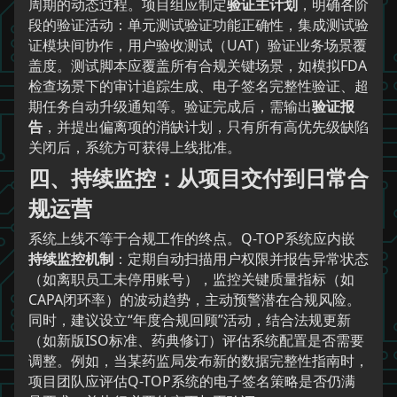
周期的动态过程。项目组应制定
验证主计划
，明确各阶
段的验证活动：单元测试验证功能正确性，集成测试验
证模块间协作，用户验收测试（UAT）验证业务场景覆
盖度。测试脚本应覆盖所有合规关键场景，如模拟FDA
检查场景下的审计追踪生成、电子签名完整性验证、超
期任务自动升级通知等。验证完成后，需输出
验证报
告
，并提出偏离项的消缺计划，只有所有高优先级缺陷
关闭后，系统方可获得上线批准。
四、持续监控：从项目交付到日常合
规运营
系统上线不等于合规工作的终点。Q-TOP系统应内嵌
持续监控机制
：定期自动扫描用户权限并报告异常状态
（如离职员工未停用账号），监控关键质量指标（如
CAPA闭环率）的波动趋势，主动预警潜在合规风险。
同时，建议设立“年度合规回顾”活动，结合法规更新
（如新版ISO标准、药典修订）评估系统配置是否需要
调整。例如，当某药监局发布新的数据完整性指南时，
项目团队应评估Q-TOP系统的电子签名策略是否仍满